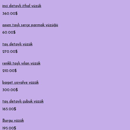
inci detaylı ithal yüzük
360.00
$
open taşlı serçe parmak yüzüğü
60.00
$
taş detaylı yüzük
270.00
$
renkli taşlı yılan yüzük
210.00
$
baget şovalye yüzük
300.00
$
taş detaylı çubuk yüzük
165.00
$
Burgu yüzük
195.00
$