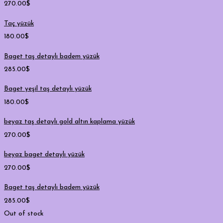
270.00
$
Taç yüzük
180.00
$
Baget taş detaylı badem yüzük
285.00
$
Baget yeşil taş detaylı yüzük
180.00
$
beyaz taş detaylı gold altın kaplama yüzük
270.00
$
beyaz baget detaylı yüzük
270.00
$
Baget taş detaylı badem yüzük
285.00
$
Out of stock