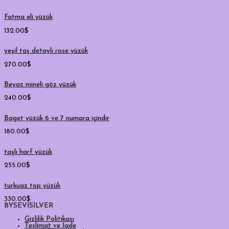
Fatma eli yüzük
132.00
$
yeşil taş detaylı rose yüzük
270.00
$
Beyaz mineli göz yüzük
240.00
$
Baget yüzük 6 ve 7 numara içindir
180.00
$
taşlı harf yüzük
255.00
$
turkuaz top yüzük
330.00
$
BYSEVİSİLVER
Gizlilik Politikası
Teslimat ve İade