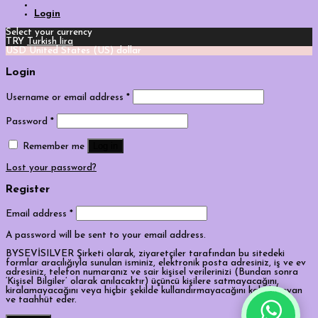
Login
Select your currency
TRY
Turkish lira
USD
United States (US) dollar
Login
Username or email address
*
Password
*
Log in
Remember me
Lost your password?
Register
Email address
*
A password will be sent to your email address.
BYSEVİSILVER Şirketi olarak, ziyaretçiler tarafından bu sitedeki
formlar aracılığıyla sunulan isminiz, elektronik posta adresiniz, iş ve ev
adresiniz, telefon numaranız ve sair kişisel verilerinizi (Bundan sonra
‘Kişisel Bilgiler’ olarak anılacaktır) üçüncü kişilere satmayacağını,
kiralamayacağını veya hiçbir şekilde kullandırmayacağını kabul, beyan
ve taahhüt eder.
Tek Tıkla Ödeme Kolaylığı