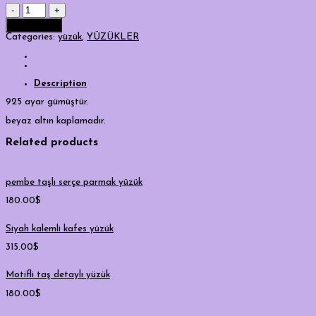
açık
bombeli
Add to cart
yüzük
(silver)
Categories:
yüzük
,
YÜZÜKLER
quantity
Description
925 ayar gümüştür.
beyaz altın kaplamadır.
Related products
pembe taşlı serçe parmak yüzük
180.00
$
Siyah kalemli kafes yüzük
315.00
$
Motifli taş detaylı yüzük
180.00
$