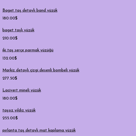
Baget taş detaylı band yüzük
180.00
$
baget taşlı yüzük
210.00
$
iki taş serçe parmak yüzüğü
132.00
$
Markiz detaylı çizgi desenli bombeli yüzük
277.50
$
Lacivert mineli yüzük
180.00
$
taşsız yıldız yüzük
255.00
$
pırlanta taş detaylı mat kaplama yüzük