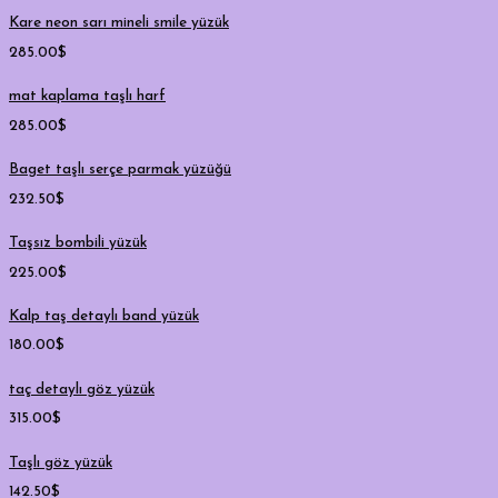
Kare neon sarı mineli smile yüzük
285.00
$
mat kaplama taşlı harf
285.00
$
Baget taşlı serçe parmak yüzüğü
232.50
$
Taşsız bombili yüzük
225.00
$
Kalp taş detaylı band yüzük
180.00
$
taç detaylı göz yüzük
315.00
$
Taşlı göz yüzük
142.50
$