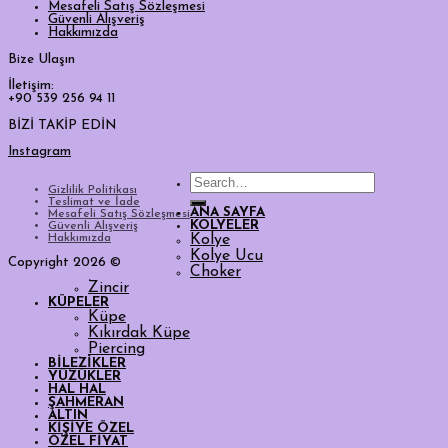
Mesafeli Satış Sözleşmesi
Güvenli Alışveriş
Hakkımızda
Bize Ulaşın
İletişim:
+90 539 256 94 11
BİZİ TAKİP EDİN
Instagram
Search
Gizlilik Politikası
for:
Teslimat ve İade
ANA SAYFA
Mesafeli Satış Sözleşmesi
KOLYELER
Güvenli Alışveriş
Hakkımızda
Kolye
Kolye Ucu
Copyright 2026 ©
Choker
Zincir
KÜPELER
Küpe
Kıkırdak Küpe
Piercing
BİLEZİKLER
YÜZÜKLER
HAL HAL
ŞAHMERAN
ALTIN
KİŞİYE ÖZEL
ÖZEL FİYAT