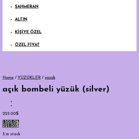
ŞAHMERAN
ALTIN
KİŞİYE ÖZEL
ÖZEL FİYAT
Home
/
YÜZÜKLER
/
yüzük
açık bombeli yüzük (silver)
225.00
$
1,500.0₺
225.00$
3 in stock