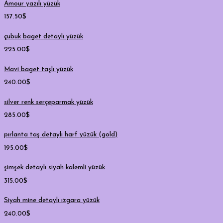
Amour yazılı yüzük
157.50
$
çubuk baget detaylı yüzük
225.00
$
Mavi baget taşlı yüzük
240.00
$
silver renk serçeparmak yüzük
285.00
$
pırlanta taş detaylı harf yüzük (gold)
195.00
$
şimşek detaylı siyah kalemli yüzük
315.00
$
Siyah mine detaylı ızgara yüzük
240.00
$