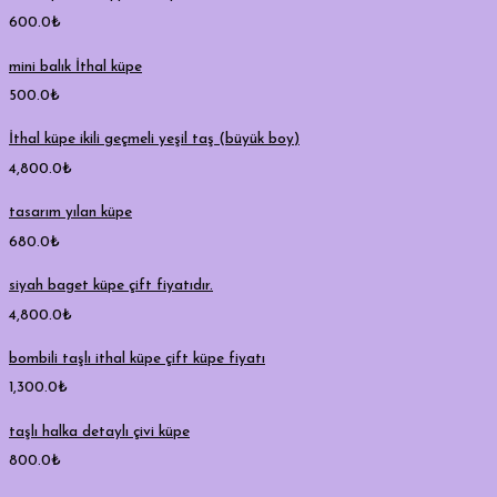
600.0
₺
mini balık İthal küpe
500.0
₺
İthal küpe ikili geçmeli yeşil taş (büyük boy)
4,800.0
₺
tasarım yılan küpe
680.0
₺
siyah baget küpe çift fiyatıdır.
4,800.0
₺
bombili taşlı ithal küpe çift küpe fiyatı
1,300.0
₺
taşlı halka detaylı çivi küpe
800.0
₺