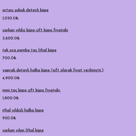
ortası çubuk detaylı küpe
1,050.0
₺
sarkan yıldız küpe çift küpe fiyatıdır
3,600.0
₺
tek sıra pembe taş İthal küpe
700.0
₺
yaprak detaylı halka küpe (çift olarak fiyat verilmiştir.)
4,900.0
₺
mini taç küpe çift küpe fiyatıdır.
1,800.0
₺
ithal yıldızlı halka küpe
950.0
₺
sarkan yılan İthal küpe