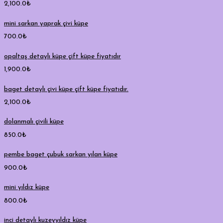
2,100.0
₺
mini sarkan yaprak çivi küpe
700.0
₺
opaltaş detaylı küpe çift küpe fiyatıdır
1,900.0
₺
baget detaylı çivi küpe çift küpe fiyatıdır.
2,100.0
₺
dolanmalı çivili küpe
850.0
₺
pembe baget çubuk sarkan yılan küpe
900.0
₺
mini yıldız küpe
800.0
₺
inci detaylı kuzeyyıldız küpe