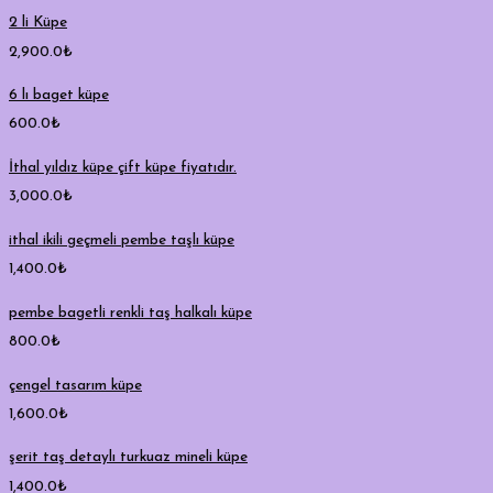
2 li Küpe
2,900.0
₺
6 lı baget küpe
600.0
₺
İthal yıldız küpe çift küpe fiyatıdır.
3,000.0
₺
ithal ikili geçmeli pembe taşlı küpe
1,400.0
₺
pembe bagetli renkli taş halkalı küpe
800.0
₺
çengel tasarım küpe
1,600.0
₺
şerit taş detaylı turkuaz mineli küpe
1,400.0
₺