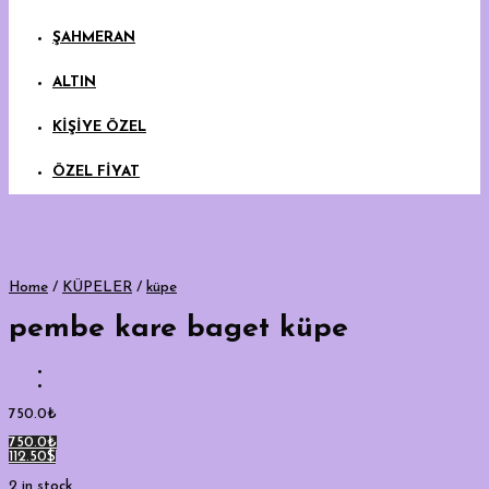
ŞAHMERAN
ALTIN
KİŞİYE ÖZEL
ÖZEL FİYAT
Home
/
KÜPELER
/
küpe
pembe kare baget küpe
750.0
₺
750.0₺
112.50$
2 in stock