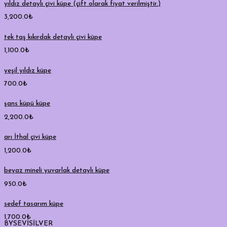
yıldız detaylı çivi küpe (çift olarak fiyat verilmiştir.)
3,200.0
₺
tek taş kıkırdak detaylı çivi küpe
1,100.0
₺
yeşil yıldız küpe
700.0
₺
şans küpü küpe
2,200.0
₺
arı İthal çivi küpe
1,200.0
₺
beyaz mineli yuvarlak detaylı küpe
950.0
₺
sedef tasarım küpe
1,700.0
₺
BYSEVİSİLVER