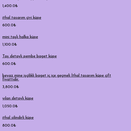
1,400.0
₺
ithal tasarım çivi küpe
600.0
₺
mini taşlı halka küpe
1,100.0
₺
Taş detaylı pembe baget küpe
600.0
₺
beyaz mine işçilikli baget iç içe geçmeli İthal tasarım küpe çift
fiyattıdır.
3,800.0
₺
yılan detaylı küpe
1,050.0
₺
ithal silindirli küpe
800.0
₺