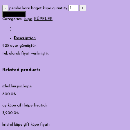
pembe kare baget küpe quantity
Add to cart
Categories:
küpe
,
KÜPELER
Description
925 ayar gümüştür.
tek olarak fiyat verilmiştir.
Related products
ithal kurşun küpe
800.0
₺
ay küpe çift küpe fiyatıdır
3,200.0
₺
kristal küpe çift küpe fiyatı