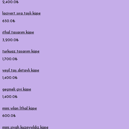
2,400.0
₺
lacivert sıra taşlı küpe
650.0
₺
ıthal tasarım küpe
3,200.0
₺
turkuaz tasarım küpe
1,700.0
₺
yeşil taş detaylı küpe
1,400.0
₺
geçmeli çivi küpe
1,400.0
₺
mini yılan İthal küpe
600.0
₺
mini siyah kuzeyyıldız küpe