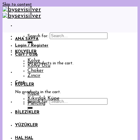
Skip to content
Search for:
ANA SAYFA
Login / Register
KOLYELER
Cart /
0.0
₺
Kolye
No products in the cart.
Kolye Ucu
Choker
Zincir
Cart
KÜPELER
No products in the cart.
Küpe
Kıkırdak Küpe
Search for:
Piercing
BİLEZİKLER
YÜZÜKLER
HAL HAL