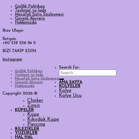
Gizlilik Politikası
Teslimat ve İade
Mesafeli Satış Sözleşmesi
Güvenli Alışveriş
Hakkımızda
Bize Ulaşın
İletişim:
+90 539 256 94 11
BİZİ TAKİP EDİN
Instagram
Search for:
Gizlilik Politikası
Teslimat ve İade
Mesafeli Satış Sözleşmesi
ANA SAYFA
Güvenli Alışveriş
Hakkımızda
KOLYELER
Kolye
Copyright 2026 ©
Kolye Ucu
Choker
Zincir
KÜPELER
Küpe
Kıkırdak Küpe
Piercing
BİLEZİKLER
YÜZÜKLER
HAL HAL