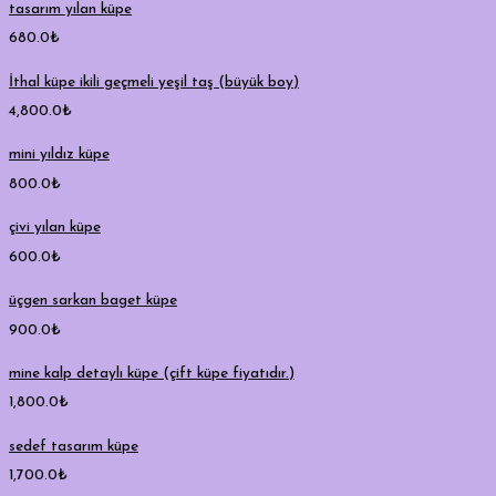
tasarım yılan küpe
680.0
₺
İthal küpe ikili geçmeli yeşil taş (büyük boy)
4,800.0
₺
mini yıldız küpe
800.0
₺
çivi yılan küpe
600.0
₺
üçgen sarkan baget küpe
900.0
₺
mine kalp detaylı küpe (çift küpe fiyatıdır.)
1,800.0
₺
sedef tasarım küpe
1,700.0
₺