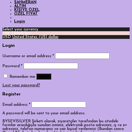
ŞAHMERAN
ALTIN
KİŞİYE ÖZEL
ÖZEL FİYAT
Login
Select your currency
TRY
Turkish lira
USD
United States (US) dollar
Login
Username or email address
*
Password
*
Log in
Remember me
Lost your password?
Register
Email address
*
A password will be sent to your email address.
BYSEVİSILVER Şirketi olarak, ziyaretçiler tarafından bu sitedeki
formlar aracılığıyla sunulan isminiz, elektronik posta adresiniz, iş ve ev
adresiniz, telefon numaranız ve sair kişisel verilerinizi (Bundan sonra