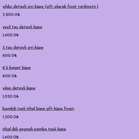
yıldız detaylı çivi küpe (çift olarak fiyat verilmiştir.)
3,200.0
₺
yeşil taş detaylı küpe
1,400.0
₺
3 taş detaylı çivi küpe
600.0
₺
6 lı baget küpe
600.0
₺
yılan detaylı küpe
1,050.0
₺
bombili taşlı ithal küpe çift küpe fiyatı
1,300.0
₺
ithal ikili geçmeli pembe taşlı küpe
1,400.0
₺