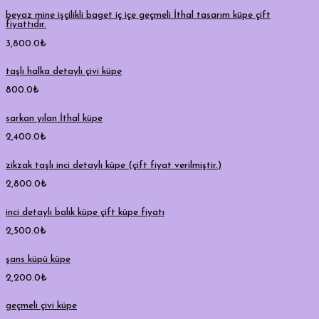
beyaz mine işçilikli baget iç içe geçmeli İthal tasarım küpe çift
fiyattıdır.
3,800.0
₺
taşlı halka detaylı çivi küpe
800.0
₺
sarkan yılan İthal küpe
2,400.0
₺
zikzak taşlı inci detaylı küpe (çift fiyat verilmiştir.)
2,800.0
₺
inci detaylı balık küpe çift küpe fiyatı
2,500.0
₺
şans küpü küpe
2,200.0
₺
geçmeli çivi küpe