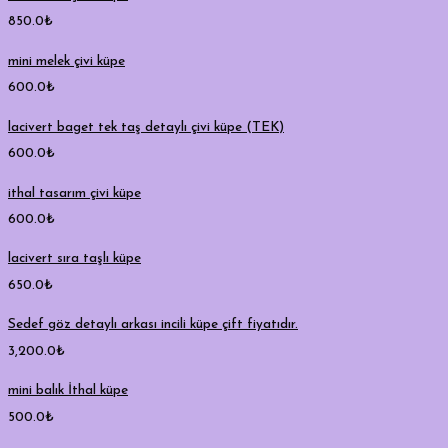
850.0
₺
mini melek çivi küpe
600.0
₺
lacivert baget tek taş detaylı çivi küpe (TEK)
600.0
₺
ithal tasarım çivi küpe
600.0
₺
lacivert sıra taşlı küpe
650.0
₺
Sedef göz detaylı arkası incili küpe çift fiyatıdır.
3,200.0
₺
mini balık İthal küpe
500.0
₺