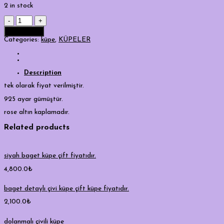
2 in stock
pembe
mineli
Add to cart
damla
sallantılı
Categories:
küpe
,
KÜPELER
küpe
quantity
Description
tek olarak fiyat verilmiştir.
925 ayar gümüştür.
rose altın kaplamadır.
Related products
siyah baget küpe çift fiyatıdır.
4,800.0
₺
baget detaylı çivi küpe çift küpe fiyatıdır.
2,100.0
₺
dolanmalı çivili küpe