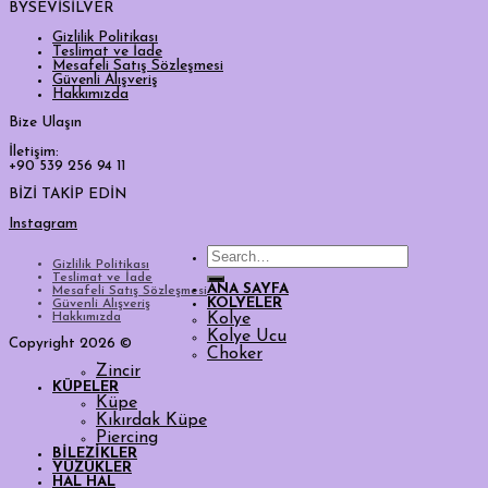
BYSEVİSİLVER
Gizlilik Politikası
Teslimat ve İade
Mesafeli Satış Sözleşmesi
Güvenli Alışveriş
Hakkımızda
Bize Ulaşın
İletişim:
+90 539 256 94 11
BİZİ TAKİP EDİN
Instagram
Search
Gizlilik Politikası
for:
Teslimat ve İade
ANA SAYFA
Mesafeli Satış Sözleşmesi
KOLYELER
Güvenli Alışveriş
Hakkımızda
Kolye
Kolye Ucu
Copyright 2026 ©
Choker
Zincir
KÜPELER
Küpe
Kıkırdak Küpe
Piercing
BİLEZİKLER
YÜZÜKLER
HAL HAL