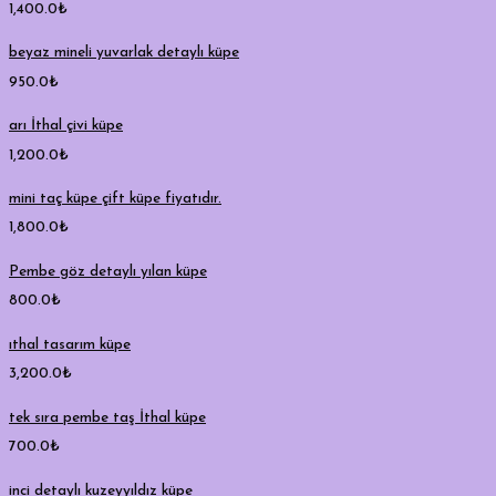
1,400.0
₺
beyaz mineli yuvarlak detaylı küpe
950.0
₺
arı İthal çivi küpe
1,200.0
₺
mini taç küpe çift küpe fiyatıdır.
1,800.0
₺
Pembe göz detaylı yılan küpe
800.0
₺
ıthal tasarım küpe
3,200.0
₺
tek sıra pembe taş İthal küpe
700.0
₺
inci detaylı kuzeyyıldız küpe