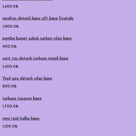
1,400.0
₺
opaltaş detaylı küpe çift küpe fiyatıdır
1,900.0
₺
pembe baget çubuk sarkan yılan küpe
900.0
₺
şerit taş detaylı turkuaz mineli küpe
1,400.0
₺
Yeşil göz detaylı yılan küpe
800.0
₺
turkuaz tasarım küpe
1,700.0
₺
mini taşlı halka küpe
1,100.0
₺