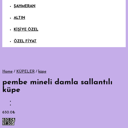
ŞAHMERAN
ALTIN
KİŞİYE ÖZEL
ÖZEL FİYAT
Home
/
KÜPELER
/
küpe
pembe mineli damla sallantılı
küpe
650.0
₺
650.0₺
97.50$