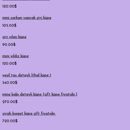
120.00
$
mini sarkan yaprak çivi küpe
105.00
$
çivi yılan küpe
90.00
$
mini yıldız küpe
120.00
$
yeşil taş detaylı İthal küpe 1
540.00
$
mine kalp detaylı küpe (çift küpe fiyatıdır.)
270.00
$
siyah baget küpe çift fiyatıdır.
720.00
$