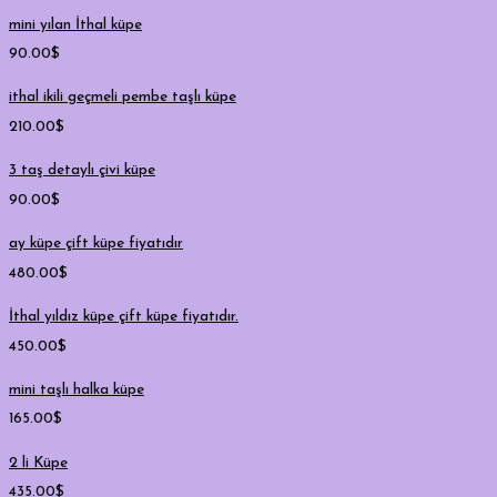
mini yılan İthal küpe
90.00
$
ithal ikili geçmeli pembe taşlı küpe
210.00
$
3 taş detaylı çivi küpe
90.00
$
ay küpe çift küpe fiyatıdır
480.00
$
İthal yıldız küpe çift küpe fiyatıdır.
450.00
$
mini taşlı halka küpe
165.00
$
2 li Küpe
435.00
$