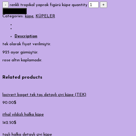
renkli tropikal yaprak figürü küpe quantity
Add to cart
Categories:
küpe
,
KÜPELER
Description
tek olarak fiyat verilmiştir.
925 ayar gümüştür.
rose altın kaplamadır.
Related products
lacivert baget tek taş detaylı çivi küpe (TEK)
90.00
$
ithal yıldızlı halka küpe
142.50
$
taşlı halka detaylı çivi küpe