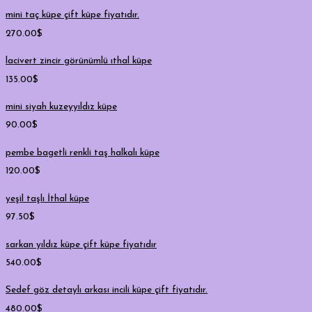
mini taç küpe çift küpe fiyatıdır.
270.00
$
lacivert zincir görünümlü ıthal küpe
135.00
$
mini siyah kuzeyyıldız küpe
90.00
$
pembe bagetli renkli taş halkalı küpe
120.00
$
yeşil taşlı İthal küpe
97.50
$
sarkan yıldız küpe çift küpe fiyatıdır
540.00
$
Sedef göz detaylı arkası incili küpe çift fiyatıdır.
480.00
$