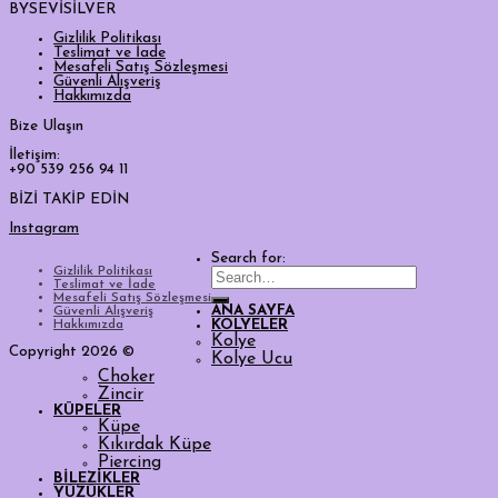
BYSEVİSİLVER
Gizlilik Politikası
Teslimat ve İade
Mesafeli Satış Sözleşmesi
Güvenli Alışveriş
Hakkımızda
Bize Ulaşın
İletişim:
+90 539 256 94 11
BİZİ TAKİP EDİN
Instagram
Search for:
Gizlilik Politikası
Teslimat ve İade
Mesafeli Satış Sözleşmesi
ANA SAYFA
Güvenli Alışveriş
Hakkımızda
KOLYELER
Kolye
Copyright 2026 ©
Kolye Ucu
Choker
Zincir
KÜPELER
Küpe
Kıkırdak Küpe
Piercing
BİLEZİKLER
YÜZÜKLER