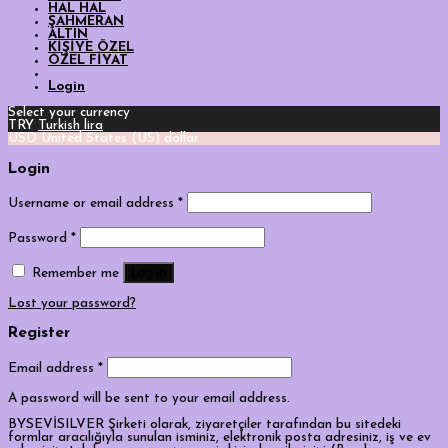
HAL HAL
ŞAHMERAN
ALTIN
KİŞİYE ÖZEL
ÖZEL FİYAT
Login
Select your currency
TRY
Turkish lira
USD
United States (US) dollar
Login
Username or email address
*
Password
*
Log in
Remember me
Lost your password?
Register
Email address
*
A password will be sent to your email address.
BYSEVİSILVER Şirketi olarak, ziyaretçiler tarafından bu sitedeki
formlar aracılığıyla sunulan isminiz, elektronik posta adresiniz, iş ve ev