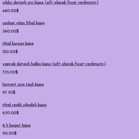
yıldız detaylı çivi küpe (çift olarak fiyat verilmiştir.)
480.00
$
sarkan yılan İthal küpe
360.00
$
ithal kurşun küpe
120.00
$
yaprak detaylı halka küpe (çift olarak fiyat verilmiştir.)
735.00
$
lacivert sıra taşlı küpe
97.50
$
ithal renkli silindirli küpe
630.00
$
6 lı baget küpe
90.00
$