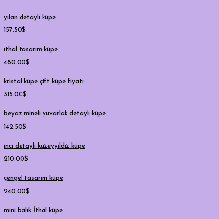
yılan detaylı küpe
157.50
$
ıthal tasarım küpe
480.00
$
kristal küpe çift küpe fiyatı
315.00
$
beyaz mineli yuvarlak detaylı küpe
142.50
$
inci detaylı kuzeyyıldız küpe
210.00
$
çengel tasarım küpe
240.00
$
mini balık İthal küpe