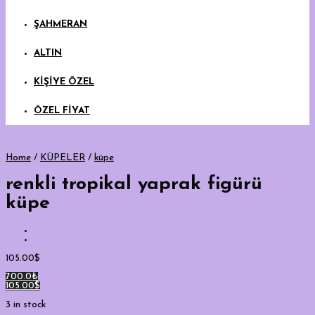
ŞAHMERAN
ALTIN
KİŞİYE ÖZEL
ÖZEL FİYAT
Home
/
KÜPELER
/
küpe
renkli tropikal yaprak figürü
küpe
105.00
$
700.0₺
105.00$
3 in stock