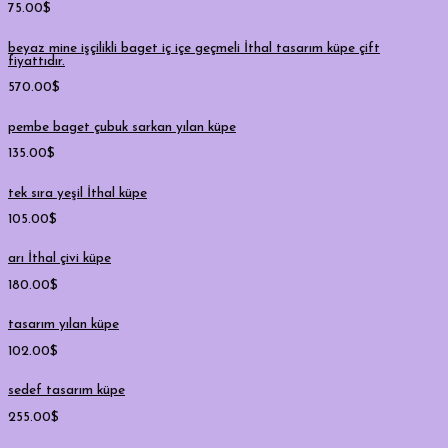
75.00
$
beyaz mine işçilikli baget iç içe geçmeli İthal tasarım küpe çift
fiyattıdır.
570.00
$
pembe baget çubuk sarkan yılan küpe
135.00
$
tek sıra yeşil İthal küpe
105.00
$
arı İthal çivi küpe
180.00
$
tasarım yılan küpe
102.00
$
sedef tasarım küpe
255.00
$