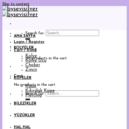
Skip to content
Search for:
ANA SAYFA
Login / Register
KOLYELER
Cart /
0.00
$
Kolye
No products in the cart.
Kolye Ucu
Choker
Zincir
Cart
KÜPELER
No products in the cart.
Küpe
Kıkırdak Küpe
Search for:
Piercing
BİLEZİKLER
YÜZÜKLER
HAL HAL