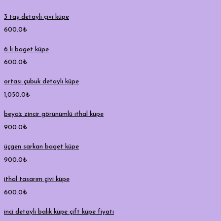
3 taş detaylı çivi küpe
600.0
₺
6 lı baget küpe
600.0
₺
ortası çubuk detaylı küpe
1,050.0
₺
beyaz zincir görünümlü ıthal küpe
900.0
₺
üçgen sarkan baget küpe
900.0
₺
ithal tasarım çivi küpe
600.0
₺
inci detaylı balık küpe çift küpe fiyatı