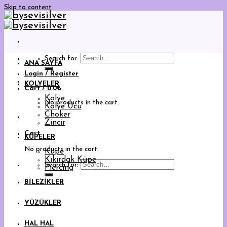
Skip to content
Search for:
ANA SAYFA
Login / Register
KOLYELER
Cart /
0.0
₺
Kolye
No products in the cart.
Kolye Ucu
Choker
Zincir
Cart
KÜPELER
No products in the cart.
Küpe
Kıkırdak Küpe
Search for:
Piercing
BİLEZİKLER
YÜZÜKLER
HAL HAL