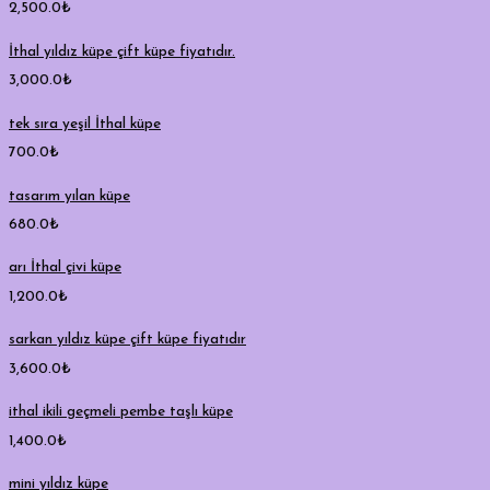
2,500.0
₺
İthal yıldız küpe çift küpe fiyatıdır.
3,000.0
₺
tek sıra yeşil İthal küpe
700.0
₺
tasarım yılan küpe
680.0
₺
arı İthal çivi küpe
1,200.0
₺
sarkan yıldız küpe çift küpe fiyatıdır
3,600.0
₺
ithal ikili geçmeli pembe taşlı küpe
1,400.0
₺
mini yıldız küpe