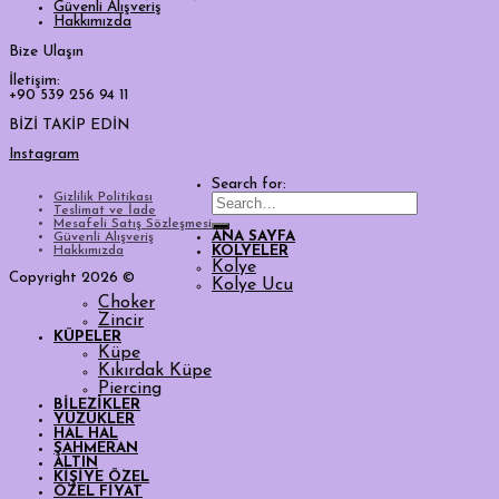
Güvenli Alışveriş
Hakkımızda
Bize Ulaşın
İletişim:
+90 539 256 94 11
BİZİ TAKİP EDİN
Instagram
Search for:
Gizlilik Politikası
Teslimat ve İade
Mesafeli Satış Sözleşmesi
ANA SAYFA
Güvenli Alışveriş
Hakkımızda
KOLYELER
Kolye
Copyright 2026 ©
Kolye Ucu
Choker
Zincir
KÜPELER
Küpe
Kıkırdak Küpe
Piercing
BİLEZİKLER
YÜZÜKLER
HAL HAL
ŞAHMERAN
ALTIN
KİŞİYE ÖZEL
ÖZEL FİYAT