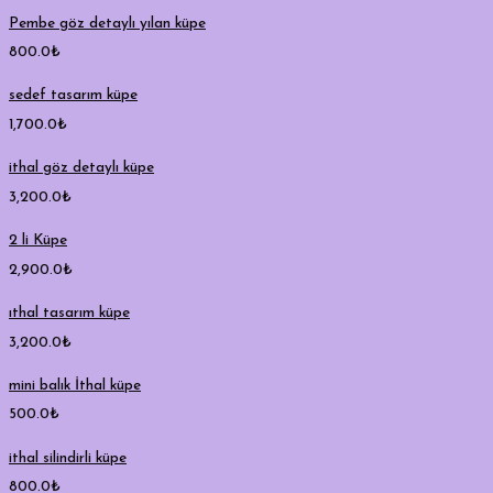
Pembe göz detaylı yılan küpe
800.0
₺
sedef tasarım küpe
1,700.0
₺
ithal göz detaylı küpe
3,200.0
₺
2 li Küpe
2,900.0
₺
ıthal tasarım küpe
3,200.0
₺
mini balık İthal küpe
500.0
₺
ithal silindirli küpe
800.0
₺