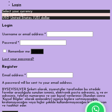
Login
Select your currency
TRY
Turkish lira
USD
United States (US) dollar
Login
Username or email address
*
Password
*
Log in
Remember me
Lost your password?
Register
Email address
*
A password will be sent to your email address.
BYSEVİSILVER Şirketi olarak, ziyaretçiler tarafından bu sitedeki
formlar aracılığıyla sunulan isminiz, elektronik posta adresiniz, iş ve ev
adresiniz, telefon numaranız ve sair kişisel verilerinizi (Bundan sonra
‘Kişisel Bilgiler’ olarak anılacaktır) üçüncü kişilere satmayacağını,
kiralamayacağını veya hiçbir şekilde kullandırmayacağını kabul, beyan
ve taahhüt eder.
Tek Tıkla Ödeme Kolaylığı