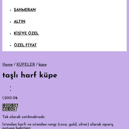
ŞAHMERAN
ALTIN
KİŞİYE ÖZEL
ÖZEL FİYAT
Home
/
KÜPELER
/
küpe
taşlı harf küpe
1,200.0
₺
1,200.0₺
180.00$
Tek olarak satılmaktadır.
İstenilen harfi ve istenilen rengi (rose, gold, silver) olarak sipariş
notuna belirtiniz.