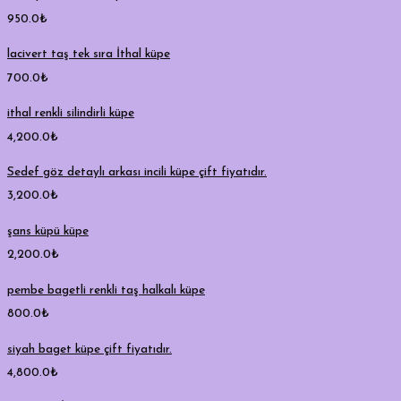
950.0
₺
lacivert taş tek sıra İthal küpe
700.0
₺
ithal renkli silindirli küpe
4,200.0
₺
Sedef göz detaylı arkası incili küpe çift fiyatıdır.
3,200.0
₺
şans küpü küpe
2,200.0
₺
pembe bagetli renkli taş halkalı küpe
800.0
₺
siyah baget küpe çift fiyatıdır.
4,800.0
₺