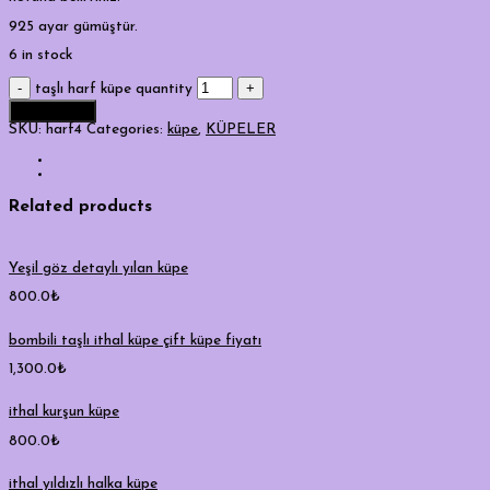
925 ayar gümüştür.
6 in stock
taşlı harf küpe quantity
Add to cart
SKU:
harf4
Categories:
küpe
,
KÜPELER
Related products
Yeşil göz detaylı yılan küpe
800.0
₺
bombili taşlı ithal küpe çift küpe fiyatı
1,300.0
₺
ithal kurşun küpe
800.0
₺
ithal yıldızlı halka küpe