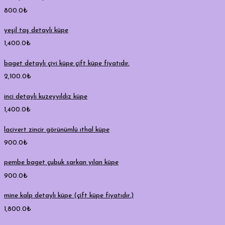
800.0
₺
yeşil taş detaylı küpe
1,400.0
₺
baget detaylı çivi küpe çift küpe fiyatıdır.
2,100.0
₺
inci detaylı kuzeyyıldız küpe
1,400.0
₺
lacivert zincir görünümlü ıthal küpe
900.0
₺
pembe baget çubuk sarkan yılan küpe
900.0
₺
mine kalp detaylı küpe (çift küpe fiyatıdır.)
1,800.0
₺