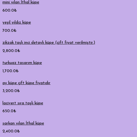
mini yılan İthal küpe
600.0
₺
yeşil yıldız küpe
700.0
₺
zikzak taşlı inci detaylı küpe (çift fiyat verilmiştir.)
2,800.0
₺
turkuaz tasarım küpe
1,700.0
₺
ay küpe çift küpe fiyatıdır
3,200.0
₺
lacivert sıra taşlı küpe
650.0
₺
sarkan yılan İthal küpe
2,400.0
₺