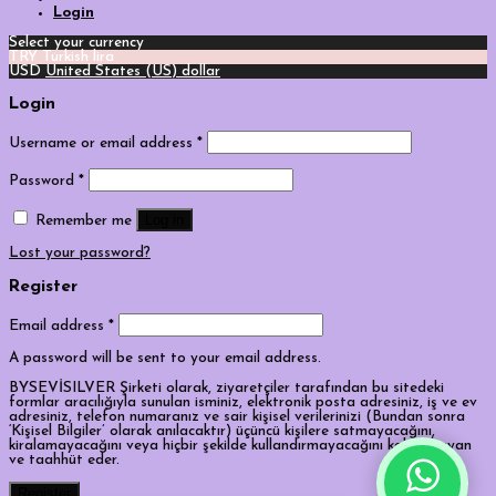
Login
Select your currency
TRY
Turkish lira
USD
United States (US) dollar
Login
Username or email address
*
Password
*
Log in
Remember me
Lost your password?
Register
Email address
*
A password will be sent to your email address.
BYSEVİSILVER Şirketi olarak, ziyaretçiler tarafından bu sitedeki
formlar aracılığıyla sunulan isminiz, elektronik posta adresiniz, iş ve ev
adresiniz, telefon numaranız ve sair kişisel verilerinizi (Bundan sonra
‘Kişisel Bilgiler’ olarak anılacaktır) üçüncü kişilere satmayacağını,
kiralamayacağını veya hiçbir şekilde kullandırmayacağını kabul, beyan
ve taahhüt eder.
Tek Tıkla Ödeme Kolaylığı
Register