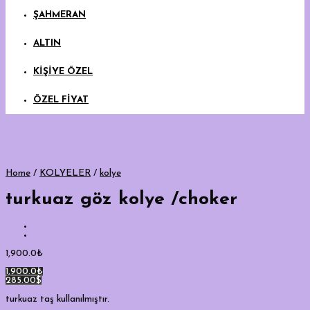
ŞAHMERAN
ALTIN
KİŞİYE ÖZEL
ÖZEL FİYAT
Home
/
KOLYELER
/
kolye
turkuaz göz kolye /choker
1,900.0
₺
1,900.0₺
285.00$
turkuaz taş kullanılmıştır.