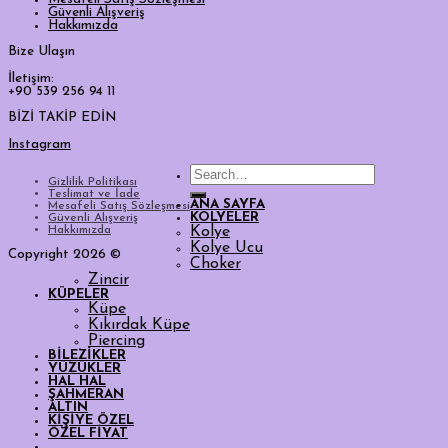
Güvenli Alışveriş
Hakkımızda
Bize Ulaşın
İletişim:
+90 539 256 94 11
BİZİ TAKİP EDİN
Instagram
Search
Gizlilik Politikası
for:
Teslimat ve İade
ANA SAYFA
Mesafeli Satış Sözleşmesi
KOLYELER
Güvenli Alışveriş
Hakkımızda
Kolye
Kolye Ucu
Copyright 2026 ©
Choker
Zincir
KÜPELER
Küpe
Kıkırdak Küpe
Piercing
BİLEZİKLER
YÜZÜKLER
HAL HAL
ŞAHMERAN
ALTIN
KİŞİYE ÖZEL
ÖZEL FİYAT