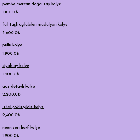
pembe mercan doğal taş kolye
1,100.0
₺
full taşlı açılabilen madalyon kolye
5,600.0
₺
pullu kolye
1,900.0
₺
siyah ay kolye
1,200.0
₺
göz detaylı kolye
2,200.0
₺
İthal çoklu yıldız kolye
2,400.0
₺
neon sarı harf kolye
1,900.0
₺