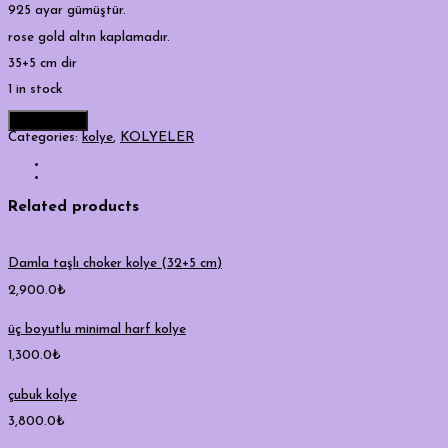
925 ayar gümüştür.
rose gold altın kaplamadır.
35+5 cm dir
1 in stock
Add to cart
Categories:
kolye
,
KOLYELER
Related products
Damla taşlı choker kolye (32+5 cm)
2,900.0
₺
üç boyutlu minimal harf kolye
1,300.0
₺
çubuk kolye
3,800.0
₺