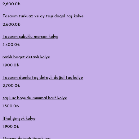
2,600.0
₺
Tasarım turkuaz ve ay taşı doğal taş kolye
2,600.0
₺
Tasarım çubuklu mercan kolye
3,400.0
₺
renkli baget detaylı kolye
1,900.0
₺
Tasarım damla taş detaylı doğal taş kolye
2,700.0
₺
taşlı üç boyutlu minimal harf kolye
1,500.0
₺
İthal şimşek kolye
1,900.0
₺
Mercan detayIı Barok inci