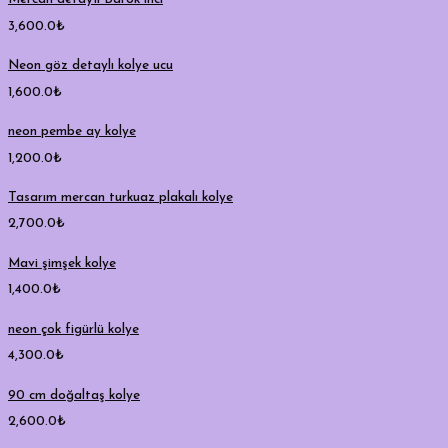
3,600.0
₺
Neon göz detaylı kolye ucu
1,600.0
₺
neon pembe ay kolye
1,200.0
₺
Tasarım mercan turkuaz plakalı kolye
2,700.0
₺
Mavi şimşek kolye
1,400.0
₺
neon çok figürlü kolye
4,300.0
₺
90 cm doğaltaş kolye
2,600.0
₺