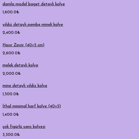
damla model baget detaylı kolye
1,600.0
₺
yıldız detaylı pembe mineli kolye
2,400.0
₺
Hasır Zincir (40+5 cm)
2,600.0
₺
melek detaylı kolye
2,000.0
₺
mine detaylı yıldız kolye
1,500.0
₺
İthal minimal harf kolye (40+5)
1,400.0
₺
çok figürlü şans kolyesi
3,300.0
₺