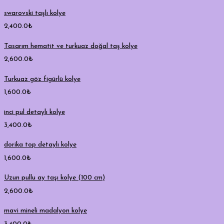
swarovski taşlı kolye
2,400.0
₺
Tasarım hematit ve turkuaz doğal taş kolye
2,600.0
₺
Turkuaz göz figürlü kolye
1,600.0
₺
inci pul detaylı kolye
3,400.0
₺
dorika top detaylı kolye
1,600.0
₺
Uzun pullu ay taşı kolye (100 cm)
2,600.0
₺
mavi mineli madalyon kolye