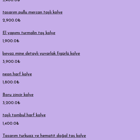
3,400.0
₺
tasarım pullu mercan taşlı kolye
2,900.0
₺
El yapımı turmalin taş kolye
1,900.0
₺
beyaz mine detaylı yuvarlak figürlü kolye
3,900.0
₺
neon harf kolye
1,800.0
₺
Boru zincir kolye
3,200.0
₺
taşlı tombul harf kolye
1,400.0
₺
Tasarım turkuaz ve hematit doğal taş kolye