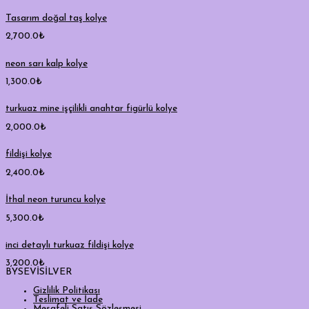
Tasarım doğal taş kolye
2,700.0
₺
neon sarı kalp kolye
1,300.0
₺
turkuaz mine işçilikli anahtar figürlü kolye
2,000.0
₺
fildişi kolye
2,400.0
₺
İthal neon turuncu kolye
5,300.0
₺
inci detaylı turkuaz fildişi kolye
3,200.0
₺
BYSEVİSİLVER
Gizlilik Politikası
Teslimat ve İade
Mesafeli Satış Sözleşmesi