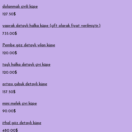
dolanmalı çivili küpe
127.50
$
yaprak detaylı halka küpe (çift olarak fiyat verilmiştir.)
735.00
$
Pembe göz detaylı yılan küpe
120.00
$
taşlı halka detaylı çivi küpe
120.00
$
ortası çubuk detaylı küpe
157.50
$
mini melek çivi küpe
90.00
$
ithal göz detaylı küpe
480.00
$