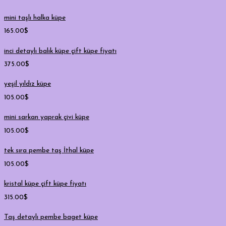
mini taşlı halka küpe
165.00
$
inci detaylı balık küpe çift küpe fiyatı
375.00
$
yeşil yıldız küpe
105.00
$
mini sarkan yaprak çivi küpe
105.00
$
tek sıra pembe taş İthal küpe
105.00
$
kristal küpe çift küpe fiyatı
315.00
$
Taş detaylı pembe baget küpe