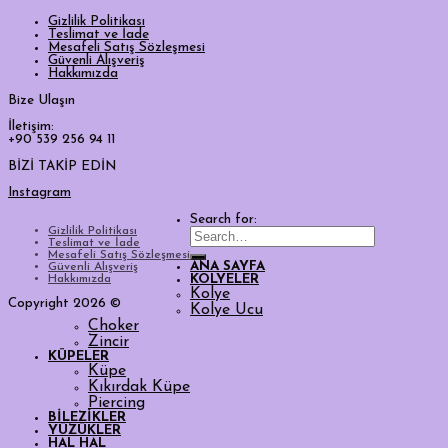
Gizlilik Politikası
Teslimat ve İade
Mesafeli Satış Sözleşmesi
Güvenli Alışveriş
Hakkımızda
Bize Ulaşın
İletişim:
+90 539 256 94 11
BİZİ TAKİP EDİN
Instagram
Search for:
Gizlilik Politikası
Teslimat ve İade
Mesafeli Satış Sözleşmesi
ANA SAYFA
Güvenli Alışveriş
Hakkımızda
KOLYELER
Kolye
Copyright 2026 ©
Kolye Ucu
Choker
Zincir
KÜPELER
Küpe
Kıkırdak Küpe
Piercing
BİLEZİKLER
YÜZÜKLER
HAL HAL