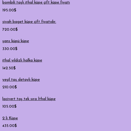
bombili taşlı ithal küpe çift küpe fiyatı
195.00
$
siyah baget küpe çift fiyatıdır.
720.00
$
şans küpü küpe
330.00
$
ithal yıldızlı halka küpe
142.50
$
yeşil taş detaylı küpe
210.00
$
lacivert taş tek sıra İthal küpe
105.00
$
2 li Küpe
435.00
$