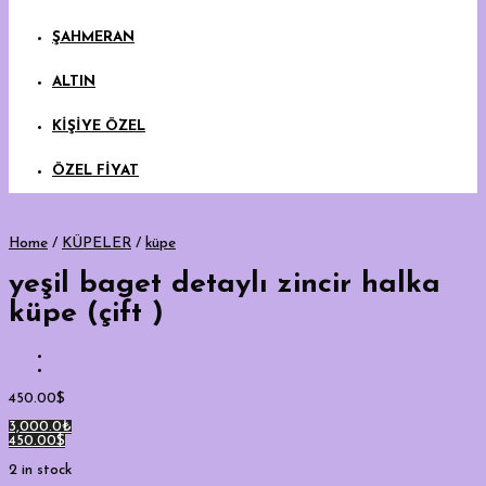
ŞAHMERAN
ALTIN
KİŞİYE ÖZEL
ÖZEL FİYAT
Home
/
KÜPELER
/
küpe
yeşil baget detaylı zincir halka
küpe (çift )
450.00
$
3,000.0₺
450.00$
2 in stock