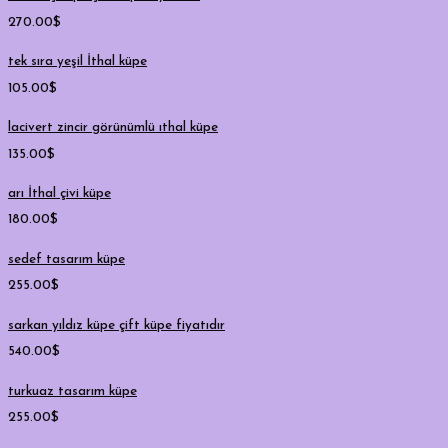
270.00
$
tek sıra yeşil İthal küpe
105.00
$
lacivert zincir görünümlü ıthal küpe
135.00
$
arı İthal çivi küpe
180.00
$
sedef tasarım küpe
255.00
$
sarkan yıldız küpe çift küpe fiyatıdır
540.00
$
turkuaz tasarım küpe
255.00
$