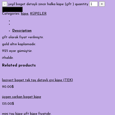
yeşil baget detaylı zincir halka küpe (çift ) quantity
Add to cart
Categories:
küpe
,
KÜPELER
Description
çift olarak fiyat verilmiştir.
gold altın kaplamadır.
925 ayar gümüştür.
ithaldir.
Related products
lacivert baget tek taş detaylı çivi küpe (TEK)
90.00
$
üçgen sarkan baget küpe
135.00
$
mini taç küpe çift küpe fiyatıdır.