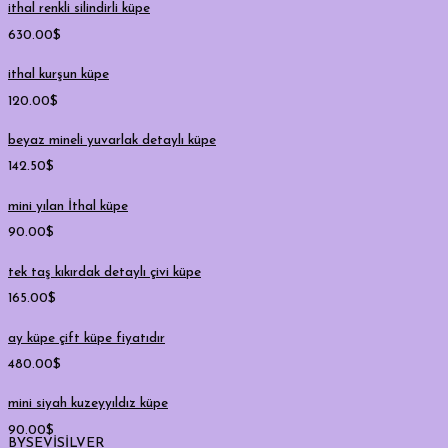
ithal renkli silindirli küpe
630.00
$
ithal kurşun küpe
120.00
$
beyaz mineli yuvarlak detaylı küpe
142.50
$
mini yılan İthal küpe
90.00
$
tek taş kıkırdak detaylı çivi küpe
165.00
$
ay küpe çift küpe fiyatıdır
480.00
$
mini siyah kuzeyyıldız küpe
90.00
$
BYSEVİSİLVER