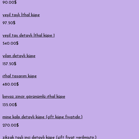
90.00
$
yeşil taşlı İthal küpe
97.50
$
yeşil taş detaylı İthal küpe 1
540.00
$
yılan detaylı küpe
157.50
$
ıthal tasarım küpe
480.00
$
beyaz zincir görünümlü ıthal küpe
135.00
$
mine kalp detaylı küpe (çift küpe fiyatıdır.)
270.00
$
zikzak taşlı inci detaylı küpe (çift fiyat verilmiştir.)