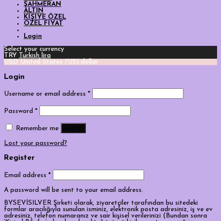
ŞAHMERAN
ALTIN
KİŞİYE ÖZEL
ÖZEL FİYAT
Login
Select your currency
TRY
Turkish lira
USD
United States (US) dollar
Login
Username or email address
*
Password
*
Log in
Remember me
Lost your password?
Register
Email address
*
A password will be sent to your email address.
BYSEVİSILVER Şirketi olarak, ziyaretçiler tarafından bu sitedeki
formlar aracılığıyla sunulan isminiz, elektronik posta adresiniz, iş ve ev
adresiniz, telefon numaranız ve sair kişisel verilerinizi (Bundan sonra