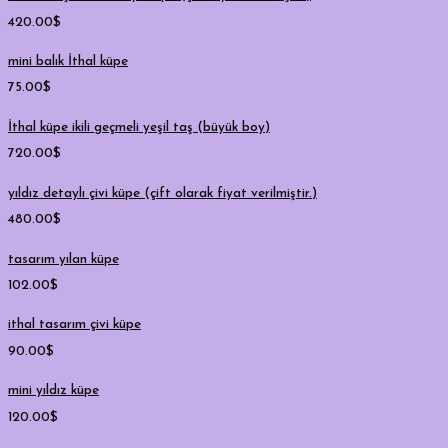
420.00
$
mini balık İthal küpe
75.00
$
İthal küpe ikili geçmeli yeşil taş (büyük boy)
720.00
$
yıldız detaylı çivi küpe (çift olarak fiyat verilmiştir.)
480.00
$
tasarım yılan küpe
102.00
$
ithal tasarım çivi küpe
90.00
$
mini yıldız küpe
120.00
$