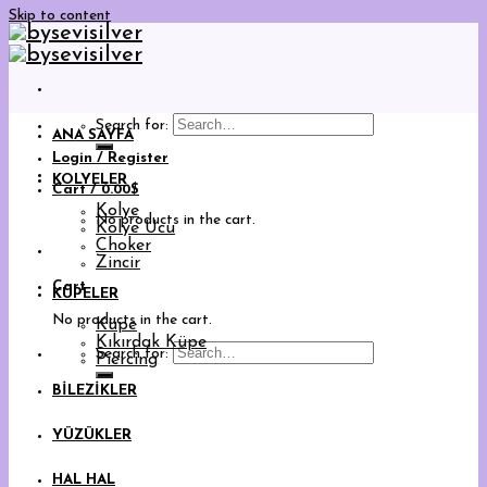
Skip to content
Search for:
ANA SAYFA
Login / Register
KOLYELER
Cart /
0.00
$
Kolye
No products in the cart.
Kolye Ucu
Choker
Zincir
Cart
KÜPELER
No products in the cart.
Küpe
Kıkırdak Küpe
Search for:
Piercing
BİLEZİKLER
YÜZÜKLER
HAL HAL