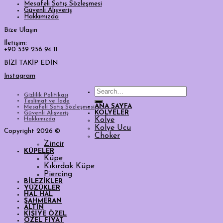
Mesafeli Satış Sözleşmesi
Güvenli Alışveriş
Hakkımızda
Bize Ulaşın
İletişim:
+90 539 256 94 11
BİZİ TAKİP EDİN
Instagram
Search
Gizlilik Politikası
for:
Teslimat ve İade
ANA SAYFA
Mesafeli Satış Sözleşmesi
KOLYELER
Güvenli Alışveriş
Hakkımızda
Kolye
Kolye Ucu
Copyright 2026 ©
Choker
Zincir
KÜPELER
Küpe
Kıkırdak Küpe
Piercing
BİLEZİKLER
YÜZÜKLER
HAL HAL
ŞAHMERAN
ALTIN
KİŞİYE ÖZEL
ÖZEL FİYAT