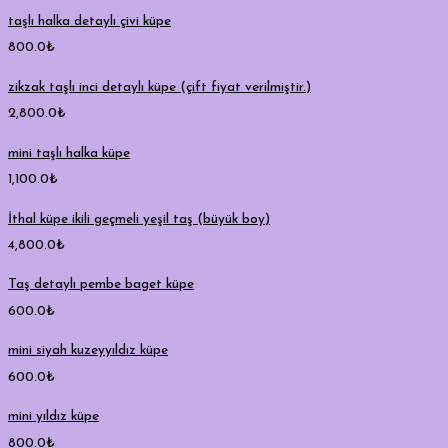
taşlı halka detaylı çivi küpe
800.0
₺
zikzak taşlı inci detaylı küpe (çift fiyat verilmiştir.)
2,800.0
₺
mini taşlı halka küpe
1,100.0
₺
İthal küpe ikili geçmeli yeşil taş (büyük boy)
4,800.0
₺
Taş detaylı pembe baget küpe
600.0
₺
mini siyah kuzeyyıldız küpe
600.0
₺
mini yıldız küpe
800.0
₺