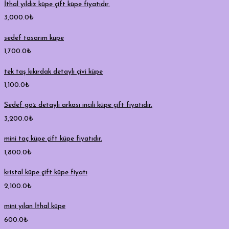
İthal yıldız küpe çift küpe fiyatıdır.
3,000.0
₺
sedef tasarım küpe
1,700.0
₺
tek taş kıkırdak detaylı çivi küpe
1,100.0
₺
Sedef göz detaylı arkası incili küpe çift fiyatıdır.
3,200.0
₺
mini taç küpe çift küpe fiyatıdır.
1,800.0
₺
kristal küpe çift küpe fiyatı
2,100.0
₺
mini yılan İthal küpe
600.0
₺