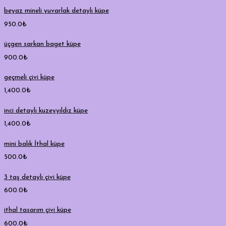
beyaz mineli yuvarlak detaylı küpe
950.0
₺
üçgen sarkan baget küpe
900.0
₺
geçmeli çivi küpe
1,400.0
₺
inci detaylı kuzeyyıldız küpe
1,400.0
₺
mini balık İthal küpe
500.0
₺
3 taş detaylı çivi küpe
600.0
₺
ithal tasarım çivi küpe
600.0
₺