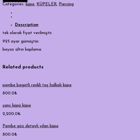
quantity
Categories:
küpe
,
KÜPELER
,
Piercing
Description
tek olarak fiyat verilmiştir.
925 ayar gümüştür.
beyaz altın kaplama
Related products
pembe bagetli renkli taş halkalı küpe
800.0
₺
şans küpü küpe
2,200.0
₺
Pembe göz detaylı yılan küpe
800.0
₺