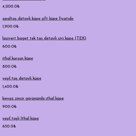
4,200.0
₺
opaltaş detaylı küpe çift küpe fiyatıdır
1,900.0
₺
lacivert baget tek taş detaylı çivi küpe (TEK)
600.0
₺
ithal kurşun küpe
800.0
₺
yeşil taş detaylı küpe
1,400.0
₺
beyaz zincir görünümlü ıthal küpe
900.0
₺
yeşil taşlı İthal küpe
650.0
₺