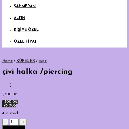
ŞAHMERAN
ALTIN
KİŞİYE ÖZEL
ÖZEL FİYAT
Home
/
KÜPELER
/
küpe
çivi halka /piercing
1,300.0
₺
1,300.0₺
195.00$
4 in stock
çivi
halka
Add to cart
/piercing