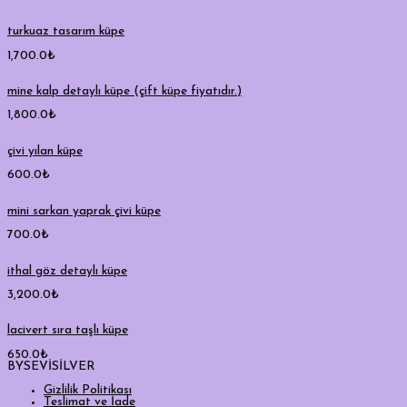
turkuaz tasarım küpe
1,700.0
₺
mine kalp detaylı küpe (çift küpe fiyatıdır.)
1,800.0
₺
çivi yılan küpe
600.0
₺
mini sarkan yaprak çivi küpe
700.0
₺
ithal göz detaylı küpe
3,200.0
₺
lacivert sıra taşlı küpe
650.0
₺
BYSEVİSİLVER
Gizlilik Politikası
Teslimat ve İade