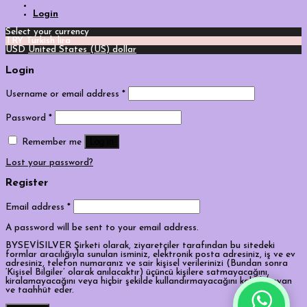
Login
Select your currency
TRY
Turkish lira
USD
United States (US) dollar
Login
Username or email address
*
Password
*
Log in
Remember me
Lost your password?
Register
Email address
*
A password will be sent to your email address.
BYSEVİSILVER Şirketi olarak, ziyaretçiler tarafından bu sitedeki
formlar aracılığıyla sunulan isminiz, elektronik posta adresiniz, iş ve ev
adresiniz, telefon numaranız ve sair kişisel verilerinizi (Bundan sonra
‘Kişisel Bilgiler’ olarak anılacaktır) üçüncü kişilere satmayacağını,
kiralamayacağını veya hiçbir şekilde kullandırmayacağını kabul, beyan
ve taahhüt eder.
Tek Tıkla Ödeme Kolaylığı