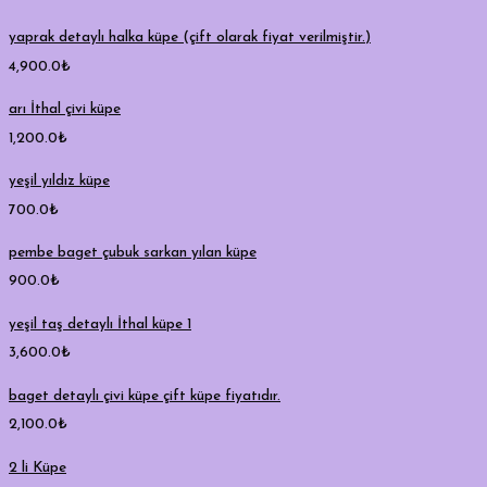
yaprak detaylı halka küpe (çift olarak fiyat verilmiştir.)
4,900.0
₺
arı İthal çivi küpe
1,200.0
₺
yeşil yıldız küpe
700.0
₺
pembe baget çubuk sarkan yılan küpe
900.0
₺
yeşil taş detaylı İthal küpe 1
3,600.0
₺
baget detaylı çivi küpe çift küpe fiyatıdır.
2,100.0
₺
2 li Küpe