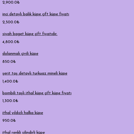
2,900.0
₺
inci detaylı balık küpe çift küpe fiyatı
2,500.0
₺
siyah baget küpe çift fiyatıdır.
4,800.0
₺
dolanmalı çivili küpe
850.0
₺
şerit taş detaylı turkuaz mineli küpe
1,400.0
₺
bombili taşlı ithal küpe çift küpe fiyatı
1,300.0
₺
ithal yıldızlı halka küpe
950.0
₺
ithal renkli silindirli küpe