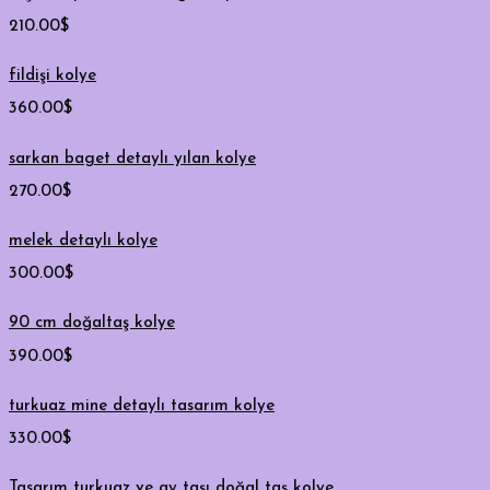
210.00
$
fildişi kolye
360.00
$
sarkan baget detaylı yılan kolye
270.00
$
melek detaylı kolye
300.00
$
90 cm doğaltaş kolye
390.00
$
turkuaz mine detaylı tasarım kolye
330.00
$
Tasarım turkuaz ve ay taşı doğal taş kolye