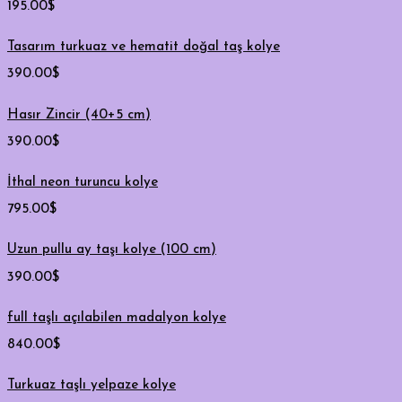
195.00
$
Tasarım turkuaz ve hematit doğal taş kolye
390.00
$
Hasır Zincir (40+5 cm)
390.00
$
İthal neon turuncu kolye
795.00
$
Uzun pullu ay taşı kolye (100 cm)
390.00
$
full taşlı açılabilen madalyon kolye
840.00
$
Turkuaz taşlı yelpaze kolye