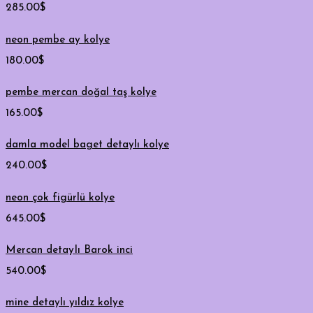
285.00
$
neon pembe ay kolye
180.00
$
pembe mercan doğal taş kolye
165.00
$
damla model baget detaylı kolye
240.00
$
neon çok figürlü kolye
645.00
$
Mercan detayIı Barok inci
540.00
$
mine detaylı yıldız kolye