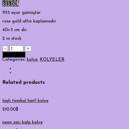
225.00$
925 ayar gümüştür.
rose gold altın kaplamadır.
40+5 cm dir.
2 in stock
Kuyruklu
yıldız
Add to cart
kolye
Categories:
kolye
,
KOLYELER
quantity
Related products
taşlı tombul harf kolye
210.00
$
neon sarı kalp kolye