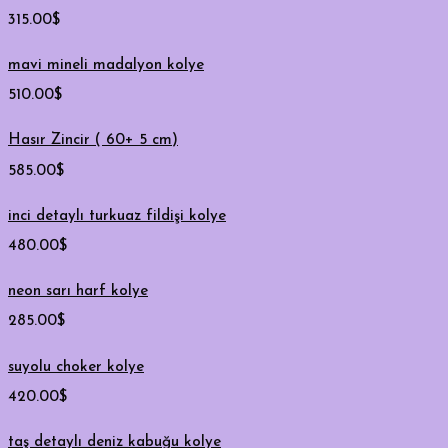
315.00
$
mavi mineli madalyon kolye
510.00
$
Hasır Zincir ( 60+ 5 cm)
585.00
$
inci detaylı turkuaz fildişi kolye
480.00
$
neon sarı harf kolye
285.00
$
suyolu choker kolye
420.00
$
taş detaylı deniz kabuğu kolye