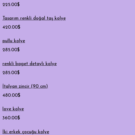
225.00
$
Tasarım renkli doğal taş kolye
420.00
$
pullu kolye
285.00
$
renkli baget detaylı kolye
285.00
$
İtalyan zincir (90 cm)
480.00
$
love kolye
360.00
$
İki erkek çocuğu kolye