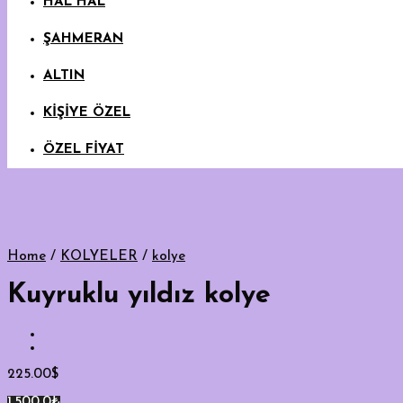
HAL HAL
ŞAHMERAN
ALTIN
KİŞİYE ÖZEL
ÖZEL FİYAT
Home
/
KOLYELER
/
kolye
Kuyruklu yıldız kolye
225.00
$
1,500.0₺